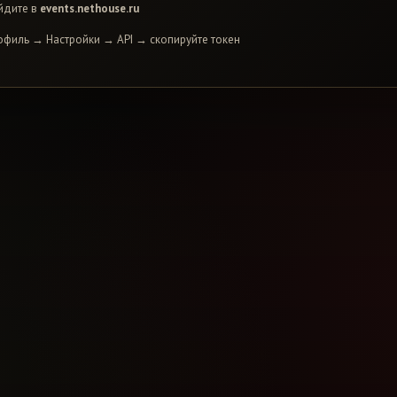
йдите в
events.nethouse.ru
офиль → Настройки → API → скопируйте токен