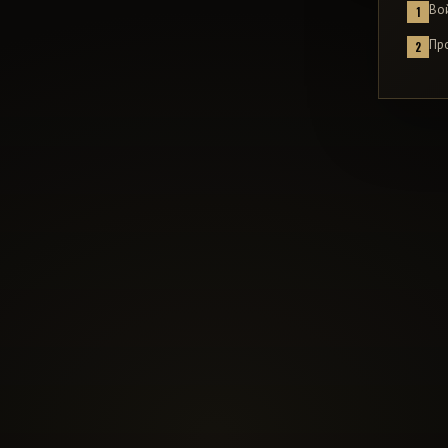
Во
1
Пр
2