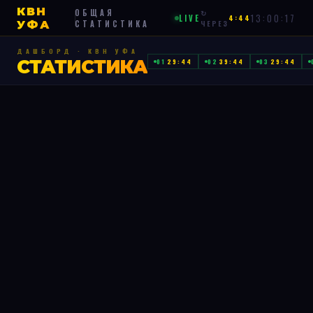
КВН
ОБЩАЯ
↻
13:00:17
LIVE
4:44
УФА
СТАТИСТИКА
ЧЕРЕЗ
ДАШБОРД · КВН УФА
СТАТИСТИКА
01
29:44
02
39:44
03
29:44