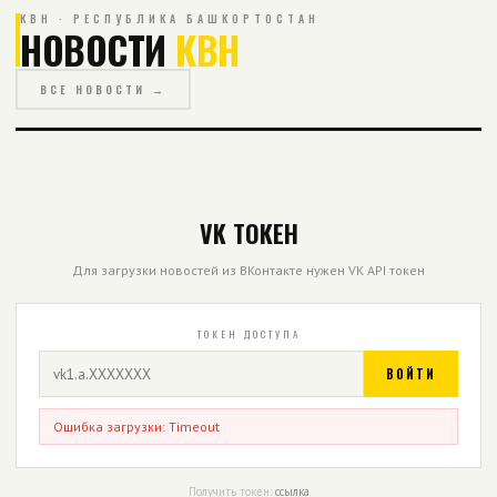
КВН · РЕСПУБЛИКА БАШКОРТОСТАН
НОВОСТИ
КВН
ВСЕ НОВОСТИ →
VK ТОКЕН
Для загрузки новостей из ВКонтакте нужен VK API токен
ТОКЕН ДОСТУПА
ВОЙТИ
Ошибка загрузки: Timeout
Получить токен:
ссылка