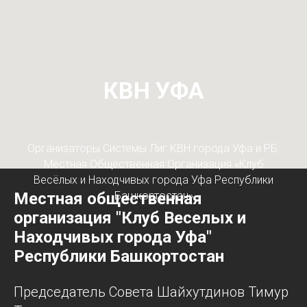
КВН УФА
Организаторы Системы Лиг КВН города Уфа и РБ:
Местная Общественная Организация «Клуб
Весёлых и Находчивых города Уфа Республики
Местная общественная
Башкортостан»
организация "Клуб Веселых и
Находчивых города Уфа"
Республики Башкортостан
Председатель Совета Шайхутдинов Тимур