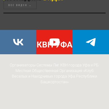
ВСЕ ВИДЕО →
КВН УФА
Организаторы Системы Лиг КВН города Уфа и РБ:
Местная Общественная Организация «Клуб
Весёлых и Находчивых города Уфа Республики
Башкортостан»