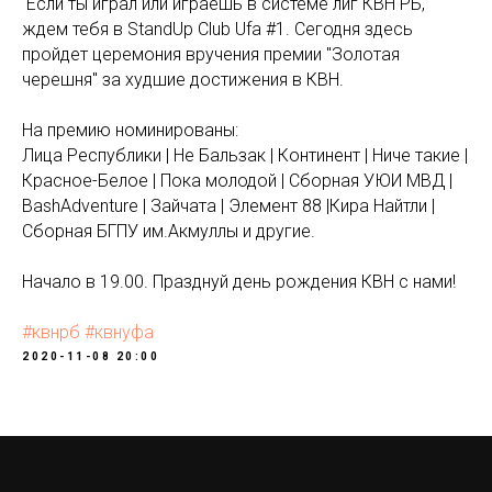
Если ты играл или играешь в системе лиг КВН РБ,
ждем тебя в StandUp Club Ufa #1. Сегодня здесь
пройдет церемония вручения премии "Золотая
черешня" за худшие достижения в КВН.
На премию номинированы:
Лица Республики | Не Бальзак | Континент | Ниче такие |
Красное-Белое | Пока молодой | Сборная УЮИ МВД |
BashAdventure | Зайчата | Элемент 88 |Кира Найтли |
Сборная БГПУ им.Акмуллы и другие.
Начало в 19.00. Празднуй день рождения КВН с нами!
#квнрб
#квнуфа
2020-11-08 20:00