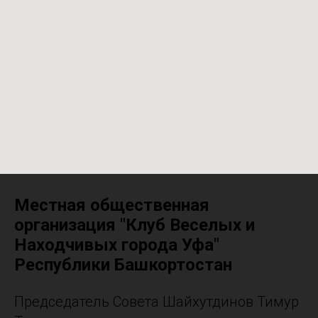
Местная общественная
организация "Клуб Веселых и
Находчивых города Уфа"
Республики Башкортостан
Председатель Совета Шайхутдинов Тимур