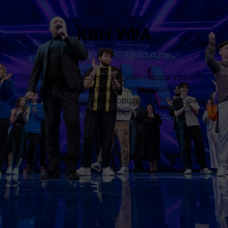
КВН УФА
Организаторы Системы Лиг КВН города Уфа и РБ:
Местная Общественная Организация «Клуб
Весёлых и Находчивых города Уфа Республики
Башкортостан»