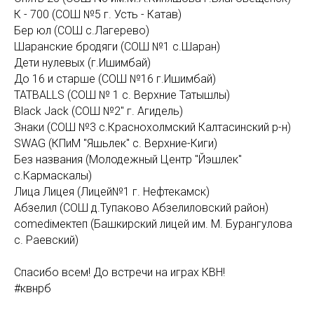
К - 700 (СОШ №5 г. Усть - Катав)
Бер юл (СОШ с.Лагерево)
Шаранские бродяги (СОШ №1 с.Шаран)
Дети нулевых (г.Ишимбай)
До 16 и старше (СОШ №16 г.Ишимбай)
TATBALLS (СОШ № 1 с. Верхние Татышлы)
Black Jack (СОШ №2" г. Агидель)
Знаки (СОШ №3 с.Краснохолмский Калтасинский р-н)
SWAG (КПиМ "Яшьлек" с. Верхние-Киги)
Без названия (Молодежный Центр "Йэшлек"
с.Кармаскалы)
Лица Лицея (Лицей№1 г. Нефтекамск)
Абзелил (СОШ д.Тупаково Абзелиловский район)
comediмектеп (Башкирский лицей им. М. Бурангулова
с. Раевский)
Спасибо всем! До встречи на играх КВН!
#квнрб