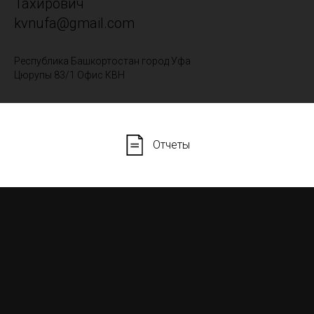
Тахирович
kvnufa@gmail.com
Республика Башкортостан город Уфа
Цюрупы 83/1 Офис КВН
Отчеты