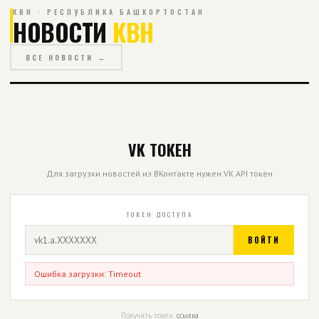
КВН · РЕСПУБЛИКА БАШКОРТОСТАН
НОВОСТИ
КВН
ВСЕ НОВОСТИ →
VK ТОКЕН
Для загрузки новостей из ВКонтакте нужен VK API токен
ТОКЕН ДОСТУПА
ВОЙТИ
Ошибка загрузки: Timeout
Получить токен:
ссылка