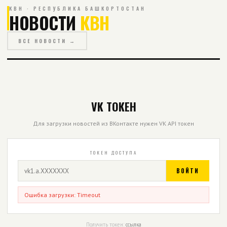
КВН · РЕСПУБЛИКА БАШКОРТОСТАН
НОВОСТИ
КВН
ВСЕ НОВОСТИ →
VK ТОКЕН
Для загрузки новостей из ВКонтакте нужен VK API токен
ТОКЕН ДОСТУПА
ВОЙТИ
Ошибка загрузки: Timeout
Получить токен:
ссылка