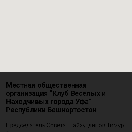
Местная общественная
организация "Клуб Веселых и
Находчивых города Уфа"
Республики Башкортостан
Председатель Совета Шайхутдинов Тимур