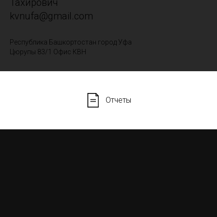
Тахирович
kvnufa@gmail.com
Республика Башкортостан город Уфа
Цюрупы 83/1 Офис КВН
Отчеты