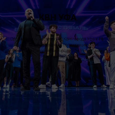
КВН УФА
Организаторы Системы Лиг КВН города Уфа и РБ:
Местная Общественная Организация «Клуб
Весёлых и Находчивых города Уфа Республики
Башкортостан»