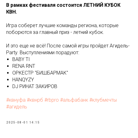
В рамках фестиваля состоится ЛЕТНИЙ КУБОК
КВН.
Игра соберет лучшие команды региона, которые
поборются за главный приз - летний кубок.
И это еще не всё! После самой игры пройдет Агидель-
Party. Выступлениями порадуют:
BABY TI
RENA RNT
ОРКЕСТР "БИШБАРМАК"
HANQYZY
DJ РИНАТ ЗАКИРОВ
#квнуфа
#квнрб
#rbpro
#альфабанк
#клубмечты
#агидель
2025-08-01 14:15