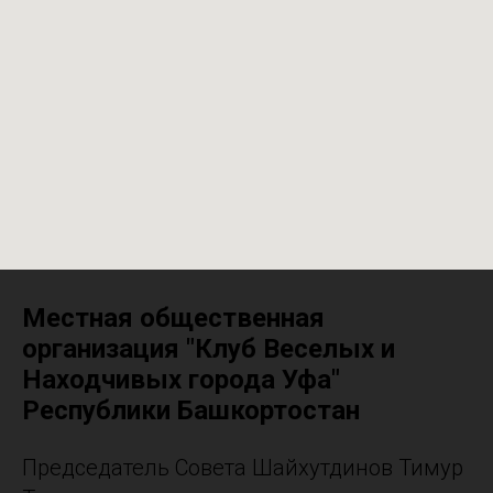
Местная общественная
организация "Клуб Веселых и
Находчивых города Уфа"
Республики Башкортостан
Председатель Совета Шайхутдинов Тимур