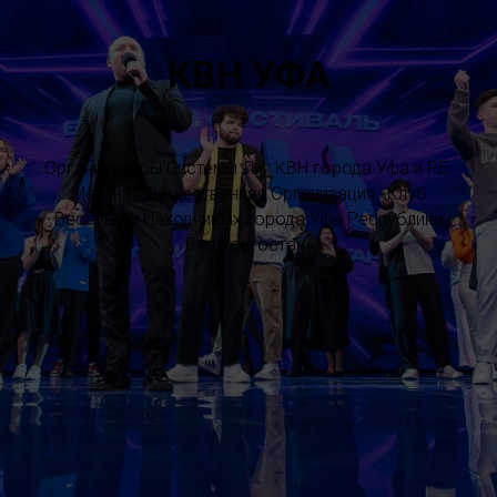
КВН УФА
Организаторы Системы Лиг КВН города Уфа и РБ:
Местная Общественная Организация «Клуб
Весёлых и Находчивых города Уфа Республики
Башкортостан»