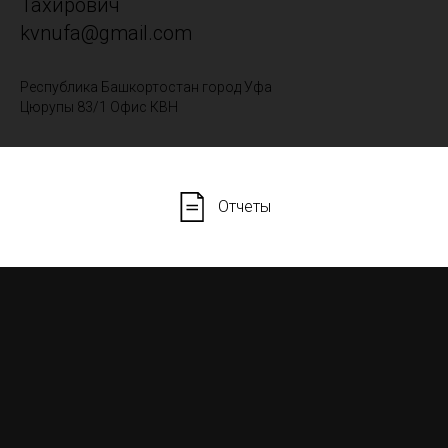
Тахирович
kvnufa@gmail.com
Республика Башкортостан город Уфа
Цюрупы 83/1 Офис КВН
Отчеты