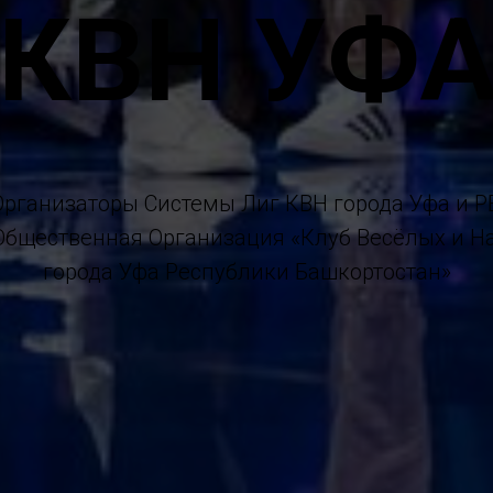
КВН УФ
Организаторы Системы Лиг КВН города Уфа и РБ
Общественная Организация «Клуб Весёлых и Н
города Уфа Республики Башкортостан»