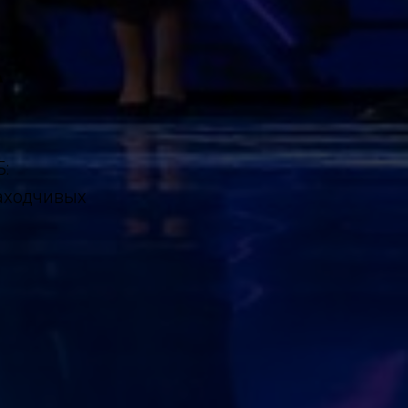
А
:
аходчивых