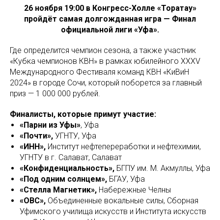
26 ноября 19:00 в Конгресс-Холле «Торатау»
пройдёт самая долгожданная игра — Финал
официальной лиги «Уфа».
Где определится чемпион сезона, а также участник
«Кубка чемпионов КВН» в рамках юбилейного XXXV
Международного Фестиваля команд КВН «КиВиН
2024» в городе Сочи, который поборется за главный
приз — 1 000 000 рублей.
Финалисты, которые примут участие:
«Парни из Уфы»
, Уфа
«Почти»,
УГНТУ, Уфа
«ИНН»,
Институт нефтепереработки и нефтехимии,
УГНТУ в г. Салават, Салават
«Конфиденциальность»,
БГПУ им. М. Акмуллы, Уфа
«Под одним солнцем»,
БГАУ, Уфа
«Стелла Магнетик»,
Набережные Челны
«ОВС»,
Объединенные вокальные силы, Сборная
Уфимского училища искусств и Института искусств