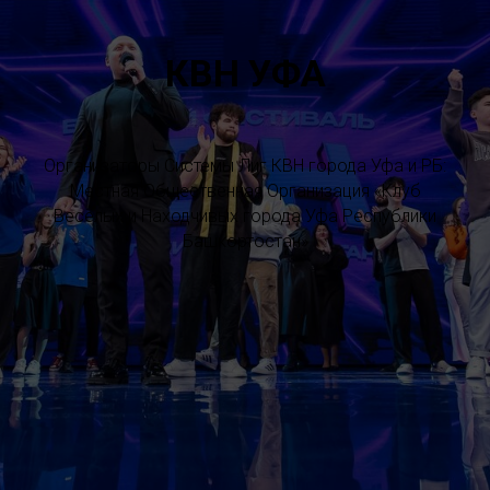
КВН УФА
Организаторы Системы Лиг КВН города Уфа и РБ:
Местная Общественная Организация «Клуб
Весёлых и Находчивых города Уфа Республики
Башкортостан»