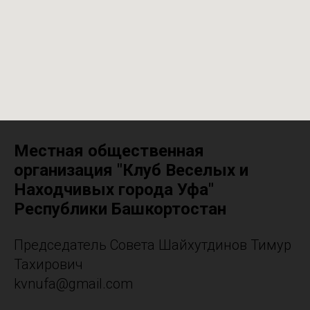
Местная общественная
организация "Клуб Веселых и
Находчивых города Уфа"
Республики Башкортостан
Председатель Совета Шайхутдинов Тимур
Тахирович
kvnufa@gmail.com