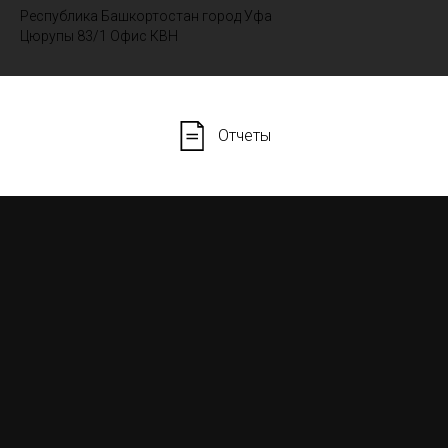
Республика Башкортостан город Уфа
Цюрупы 83/1 Офис КВН
Отчеты