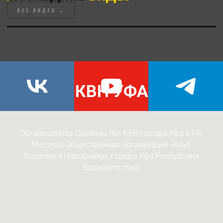
ВСЕ ВИДЕО →
КВН УФА
Организаторы Системы Лиг КВН города Уфа и РБ:
Местная Общественная Организация «Клуб
Весёлых и Находчивых города Уфа Республики
Башкортостан»