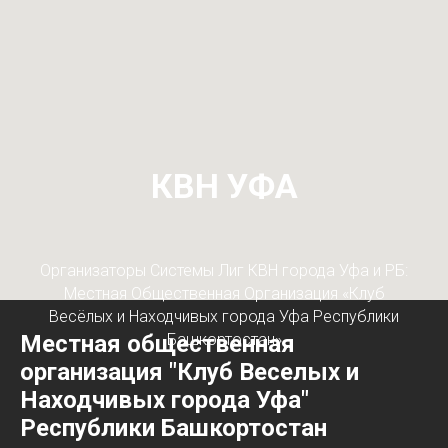
КВН УФА
Организаторы Системы Лиг КВН города Уфа и РБ:
Местная Общественная Организация «Клуб
Весёлых и Находчивых города Уфа Республики
Местная общественная
Башкортостан»
организация "Клуб Веселых и
Находчивых города Уфа"
Республики Башкортостан